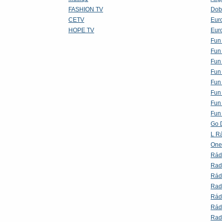
FASHION TV
Dob
CETV
Eur
HOPE TV
Euro
Fun
Fun
Fun
Fun
Fun
Fun
Fun
Fun
Go 
L R
One
Rád
Rad
Rád
Rad
Rád
Rád
Rad