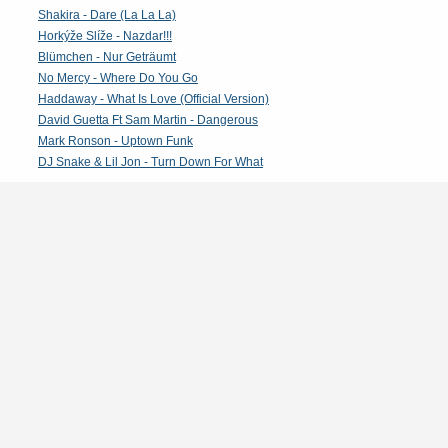
Shakira - Dare (La La La)
Horkýže Slíže - Nazdar!!!
Blümchen - Nur Geträumt
No Mercy - Where Do You Go
Haddaway - What Is Love (Official Version)
David Guetta Ft Sam Martin - Dangerous
Mark Ronson - Uptown Funk
DJ Snake & Lil Jon - Turn Down For What