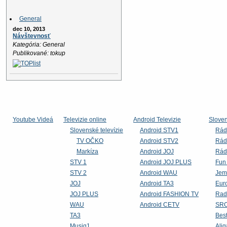
News
General
dec 10, 2013
Návštevnosť
Kategória: General
Publikované: tokup
Youtube Videá
Televizie online
Android Televizie
Slove
Slovenské televízie
Android STV1
Rád
TV OČKO
Android STV2
Rád
Markíza
Android JOJ
Rád
STV 1
Android JOJ PLUS
Fun
STV 2
Android WAU
Jem
JOJ
Android TA3
Eur
JOJ PLUS
Android FASHION TV
Rad
WAU
Android CETV
SRO
TA3
Bes
Musiq1
Alig