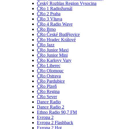
Český Rozhlas Region Vysocina
ČRo 1 Radiožurnál
ČRo 2 Praha
ČRo 3 Vltava
ČRo 4 Radio Wave
ČRo Brno
ČRo České Budějovice
ČRo Hradec Králové
ČRo Jazz
ČRo Junior Maxi
ČRo Junior Mini
ČRo Karlovy Vary
ČRo Liberec
ČRo Olomouc
ČRo Ostrava
ČRo Pardubice
ČRo Plzeň
ČRo Regina
ČRo Sever
Dance Radio
Dance Radio 2
Ethno Radio 90,7 FM
Evropa 2
Evropa 2 Flashback
Evropa 2 Hot