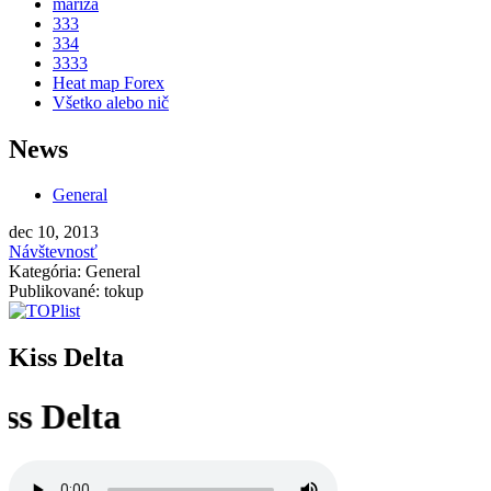
mariza
333
334
3333
Heat map Forex
Všetko alebo nič
News
General
dec 10, 2013
Návštevnosť
Kategória: General
Publikované: tokup
Kiss Delta
lta