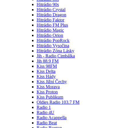
Hitrádio 90s
Hitrádio Crystal
Hitrádio Dragon
Hitrádio Faktor
Hitrádio FM Plus
Hitrádio Magic
Hitrádio Orion
Hitrádio PopRock
Hitrádio Vysočina
Hitrádio Zóna Lásky
Jih - Radio Cimbálka
Jih 88.9 FM
Kiss 98FM
Kiss Delta
Kiss Hády
Kiss Jižní Čechy
Kiss Morava
Kiss Proton
Kiss Publikum
Oldies Radio 103.7 FM
Radio 1
Radio 4U
Radio Acappella
Radio Beat
Radio Bonton