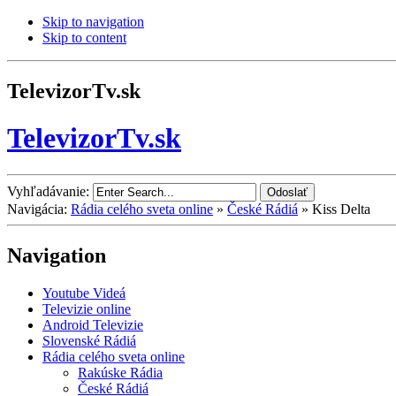
Skip to navigation
Skip to content
TelevizorTv.sk
TelevizorTv.sk
Vyhľadávanie:
Navigácia:
Rádia celého sveta online
»
České Rádiá
»
Kiss Delta
Navigation
Youtube Videá
Televizie online
Android Televizie
Slovenské Rádiá
Rádia celého sveta online
Rakúske Rádia
České Rádiá