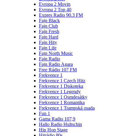
Evropa 2 Movin
Evropa 2 Top 40
Expres Radio 90.3 FM
Fajn Black
Fajn Club
Fajn Fresh
Fajn Hard
Fajn Hity
Fajn Life
Fajn North Music
Fajn Radio
Fajn Radio Agara
Free Rádio 107 FM
Frekvence 1
Frekvence 1 Czech Hitz
Frekvence 1 Diskoteka
Frekvence 1 Legendy
Frekvence 1 Osmdesátky
Frekvence 1 Romantika
Frekvence 1 Trampská osada
Fun 1
Gama Radio 107,9
Hallo Radio Hultschin
Hip Hop Stage
Hitrádio 80s