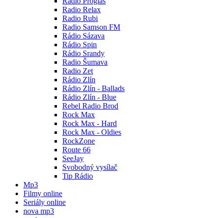
Radio Proglas
Radio Relax
Radio Rubi
Radio Samson FM
Rádio Sázava
Rádio Spin
Rádio Srandy
Radio Šumava
Radio Zet
Rádio Zlín
Rádio Zlín - Ballads
Rádio Zlín - Blue
Rebel Radio Brod
Rock Max
Rock Max - Hard
Rock Max - Oldies
RockZone
Route 66
SeeJay
Svobodný vysílač
Tip Rádio
Mp3
Filmy online
Seriály online
nova mp3