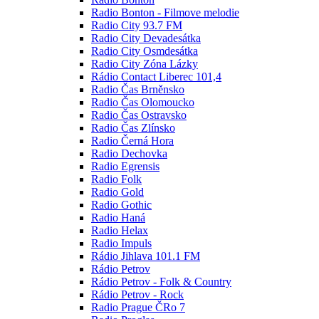
Radio Bonton - Filmove melodie
Radio City 93.7 FM
Radio City Devadesátka
Radio City Osmdesátka
Radio City Zóna Lázky
Rádio Contact Liberec 101,4
Radio Čas Brněnsko
Radio Čas Olomoucko
Radio Čas Ostravsko
Radio Čas Zlínsko
Radio Černá Hora
Radio Dechovka
Radio Egrensis
Radio Folk
Radio Gold
Radio Gothic
Radio Haná
Radio Helax
Radio Impuls
Rádio Jihlava 101.1 FM
Rádio Petrov
Rádio Petrov - Folk & Country
Rádio Petrov - Rock
Radio Prague ČRo 7