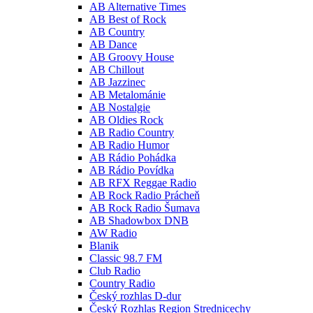
AB Alternative Times
AB Best of Rock
AB Country
AB Dance
AB Groovy House
AB Chillout
AB Jazzinec
AB Metalománie
AB Nostalgie
AB Oldies Rock
AB Radio Country
AB Radio Humor
AB Rádio Pohádka
AB Rádio Povídka
AB RFX Reggae Radio
AB Rock Radio Prácheň
AB Rock Radio Šumava
AB Shadowbox DNB
AW Radio
Blanik
Classic 98.7 FM
Club Radio
Country Radio
Český rozhlas D-dur
Český Rozhlas Region Strednicechy